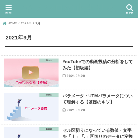
キノシロの止まり木
menu
search
HOME
2021年
9月
2021年9月
Data
YouTubeでの動画投稿の分析をして
みた【初級編】
2021.09.20
Data
パラメータ・UTMパラメータについ
て理解する【基礎のキソ】
2021.09.20
Excel
セル区切りになっている数値・文字
を「｜」「,」区切りのデータに変換