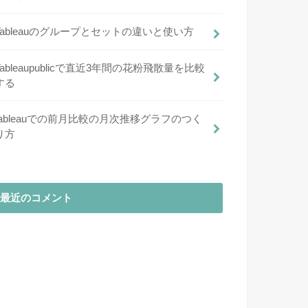
Tableauのグループとセットの違いと使い方
Tableaupublicで直近3年間の花粉飛散量を比較
する
tableauでの前月比較の月次推移グラフのつく
り方
最近のコメント